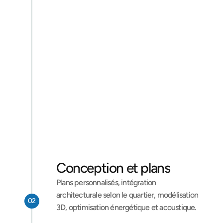
Étude de faisabilité 
locale
Visite sur site, analyse du PLU communal, 
étude de sol (essentielle en raison de 
l’argile présente sur une grande partie du 
territoire), estimation budgétaire.
Je demande ma consultation
Conception et plans
Plans personnalisés, intégration 
architecturale selon le quartier, modélisation 
02
3D, optimisation énergétique et acoustique.