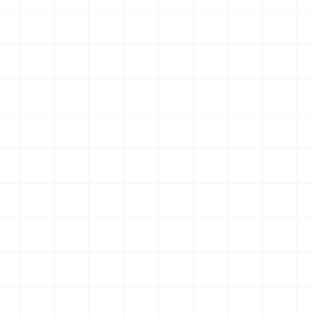
réglementaires complexes liées au Plateau de 
Saclay. Construire ici requiert une expertise 
territoriale confirmée.
1 324 546 habitants
Valorisation immobilière
Rentabilité annuelle s'y établit à 6,79 %