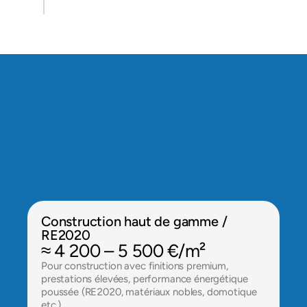
Je demande ma consultation
Prix de construction et 
rénovation à Palaiseau
Les coûts varient selon le type de projet et la 
localisation :
Construction haut de gamme / 
RE2020
≈ 4 200 – 5 500 €/m²
Pour construction avec finitions premium, 
prestations élevées, performance énergétique 
poussée (RE2020, matériaux nobles, domotique 
etc.).