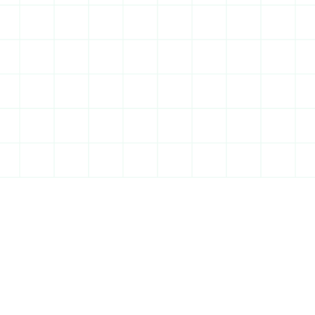
En savoir plus
80%
du département concerné 
par des sols argileux
PLU très variés
de Savigny à Massy, chaque zone a 
ses propres règles
Marché attractif
Forte demande à Massy, Évry et sur le 
plateau de Saclay