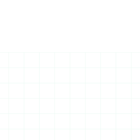
Entreprise de 
construction Palaiseau : 
les spécificités locales
Palaiseau concentre innovation technologique, 
expansion urbaine et contraintes 