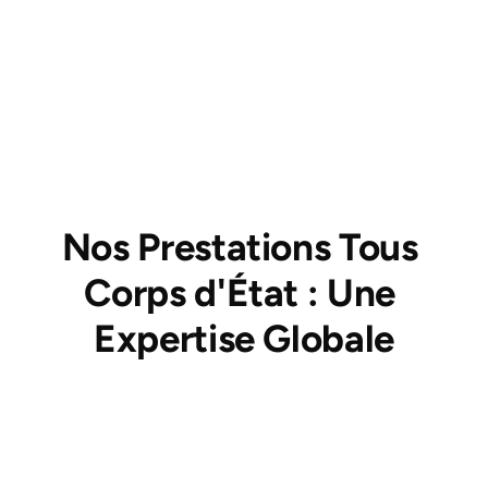
gage de qualité qui vous permet également 
d'accéder à des aides financières pour vos 
travaux de rénovation énergétique. Nous 
disposons bien sûr d'une assurance décennale, 
indispensable pour sécuriser vos 
investissements.
Nos Prestations Tous 
Corps d'État : Une 
Expertise Globale