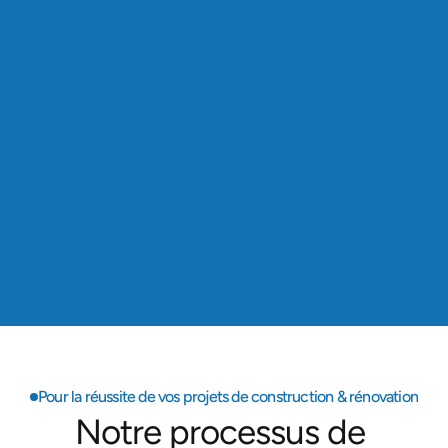
Depuis 2019, nous avons accompagné plus de 
300 chantiers en Île-de-France dans leurs 
projets de rénovation ou construction.
Ile de France
Présence locale
Basés à Palaiseau (91), nous intervenons dans 
tous les départements franciliens, au plus près de 
nos clients.
6+
Années d’expérience
Fondés en 2019, nous mettons notre savoir-faire 
et nos certifications au service de vos projets.
Pour la réussite de vos projets de construction & rénovation
Notre processus de 