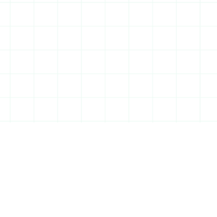
 attractif
à Massy, Évry et sur le 
teau de Saclay