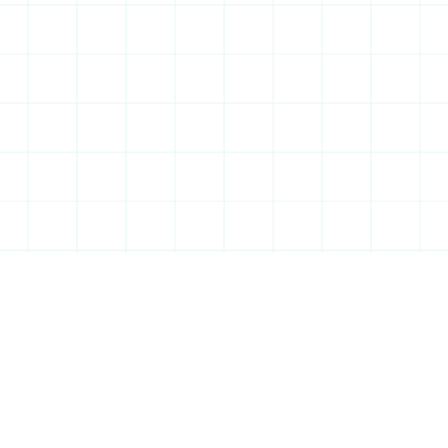
En savoir plus
PLU très variés
Marché
né 
de Savigny à Massy, chaque zone a 
Forte demande 
x
ses propres règles
pla