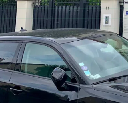
Savigny-sur-
Votre entreprise de construction Savigny-sur-Org
projets immobiliers. Construction de maisons indiv
extensions et rénovations complètes depuis plus 
01 60 10 93 28
Demander un devis