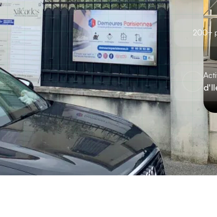
Orge
e pour tous vos 
200+ pr
iduelles, 
de 15 ans.
Acti
d'I