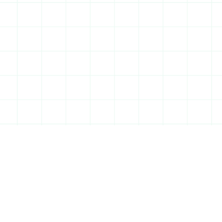
80%
du département concer
par des sols argileu