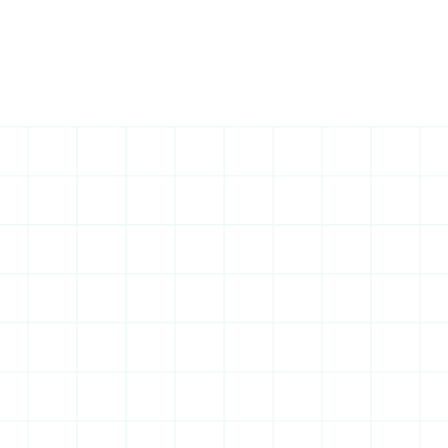
Entreprise tout corps 
d'état Massy : les 
spécificités locales
Massy allie dynamisme économique, quartiers 
résidentiels prisés et contraintes urbanistiques 
particulières liées à sa proximité avec Paris. Bâtir 
ici nécessite un savoir-faire territorial éprouvé.