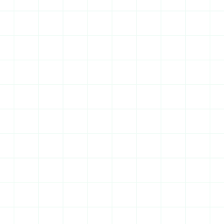
1 324 546 habitants
Valorisation immobilière
Rentabilité annuelle s'y établit à 6,79 %