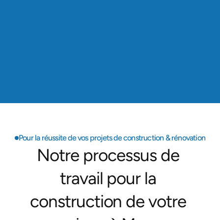
Présence locale
Basés à Palaiseau (91), nous intervenons dans 
tous les départements franciliens, au plus près de 
nos clients.
6+
Années d’expérience
Fondés en 2019, nous mettons notre savoir-faire 
et nos certifications au service de vos projets.
Pour la réussite de vos projets de construction & rénovation
Notre processus de 
travail pour la 
construction de votre 