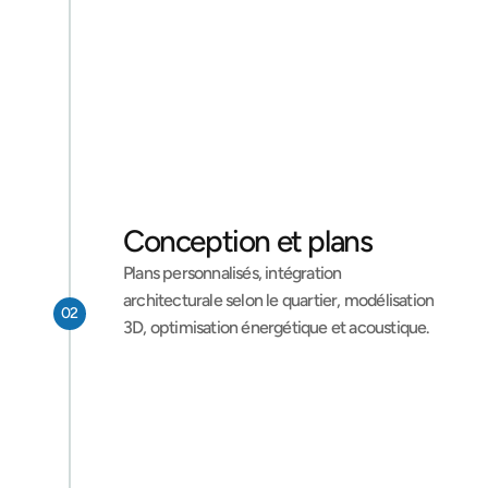
Étude de faisabilité 
locale
Visite sur site, analyse du PLU communal, 
étude de sol (essentielle en raison de 
l’argile présente sur une grande partie du 
territoire), estimation budgétaire.
Je demande ma consultation
Conception et plans
Plans personnalisés, intégration 
architecturale selon le quartier, modélisation 
02
3D, optimisation énergétique et acoustique.