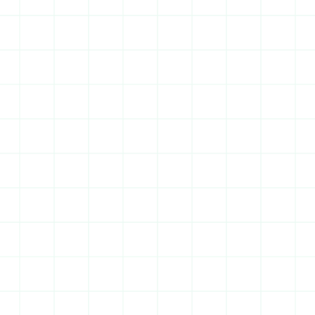
territoriale confirmée.
1 324 546 habitants
Valorisation immobilière
Rentabilité annuelle s'y établit à 6,79 %