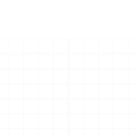
Entreprise tout corps 
d'état Palaiseau : les 
spécificités locales
Palaiseau concentre innovation technologique, 
expansion urbaine et contraintes 
réglementaires complexes liées au Plateau de 
Saclay. Construire ici requiert une expertise 