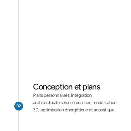
Étude de faisabilité 
locale
Visite sur site, analyse du PLU communal, 
étude de sol (essentielle en raison de 
l’argile présente sur une grande partie du 
territoire), estimation budgétaire.
Je demande ma consultation
Conception et plans
Plans personnalisés, intégration 
architecturale selon le quartier, modélisation 
02
3D, optimisation énergétique et acoustique.