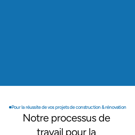
projets de rénovation ou construction.
Ile de France
Présence locale
Basés à Palaiseau (91), nous intervenons dans 
tous les départements franciliens, au plus près de 
nos clients.
6+
Années d’expérience
Fondés en 2019, nous mettons notre savoir-faire 
et nos certifications au service de vos projets.
Pour la réussite de vos projets de construction & rénovation
Notre processus de 
travail pour la 