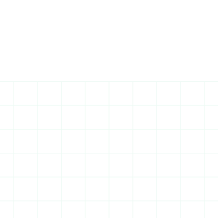
Entreprise tout corps 
d'état Vitry-sur-Seine : 
les spécificités locales
Vitry-sur-Seine est un territoire dynamique, 
entre quartiers en renouvellement urbain, zones 