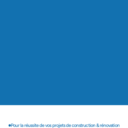
Projets réalisés
Depuis 2019, nous avons accompagné plus de 
300 chantiers en Île-de-France dans leurs 
projets de rénovation ou construction.
Ile de France
Présence locale
Basés à Palaiseau (91), nous intervenons dans 
tous les départements franciliens, au plus près de 
nos clients.
6+
Années d’expérience
Fondés en 2019, nous mettons notre savoir-faire 
et nos certifications au service de vos projets.
Pour la réussite de vos projets de construction & rénovation