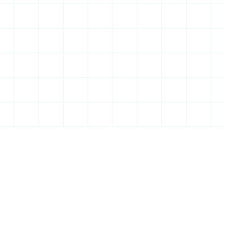
En savoir plus
80%
du département concerné 
par des sols argileux
PLU très variés
de Savigny à Massy, chaque zone a 
ses propres règles
Marché attractif
Forte demande à Massy, Évry et sur le 
plateau de Saclay