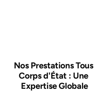
Notre équipe est certifiée RGE Qualibat, un 
gage de qualité qui vous permet également 
d'accéder à des aides financières pour vos 
travaux de rénovation énergétique. Nous 
disposons bien sûr d'une assurance décennale, 
indispensable pour sécuriser vos 
investissements.
Nos Prestations Tous 
Corps d'État : Une 
Expertise Globale