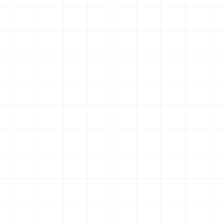
pavillonnaires et contraintes géotechniques 
spécifiques. Construire ici demande une 
expertise locale confirmée.
1 324 546 habitants
Valorisation immobilière
Rentabilité annuelle s'y établit à 6,79 %