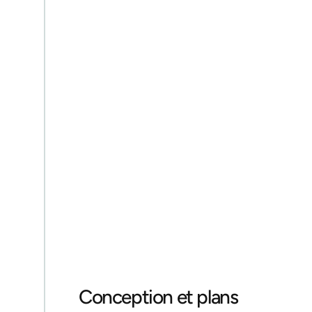
Étude de faisabilité 
locale
Visite sur site, analyse du PLU communal, 
étude de sol (essentielle en raison de 
l’argile présente sur une grande partie du 
territoire), estimation budgétaire.
Je demande ma consultation
Conception et plans