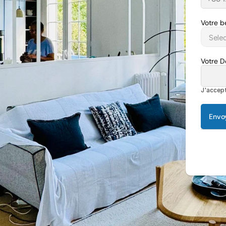
Votre b
Votre 
J'accept
Envo