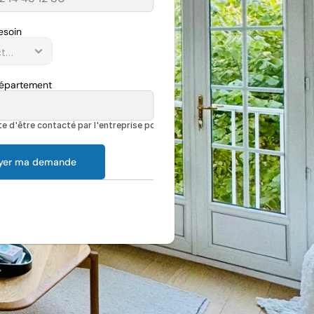
esoin
Département
e d'être contacté par l'entreprise pour discuter de mon projet
yer ma demande