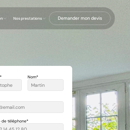
Demander mon devis
on
Nos prestations
*
Nom*
 de téléphone*