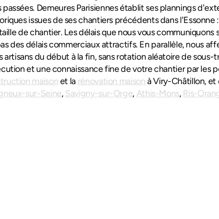
 passées. Demeures Parisiennes établit ses plannings d'exte
oriques issues de ses chantiers précédents dans l'Essonne : 
r taille de chantier. Les délais que nous vous communiquons 
s des délais commerciaux attractifs. En parallèle, nous aff
tisans du début à la fin, sans rotation aléatoire de sous-tr
écution et une connaissance fine de votre chantier par les pe
truction maison
 et la 
rénovation maison
gneux-sur-Seine
, 
Savigny-sur-Orge
, 
Athis-Mons
, 
Ris-Orang