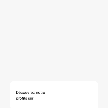
Premier rendez-vous réalisé pour 
me conseiller... rien à débarrasser, 
tout était nickel. Je recommande 
à 200 %.
Wissem A.
Antony (construction d’une maison 
individuelle, mars 2025)
Découvrez notre 
profils sur