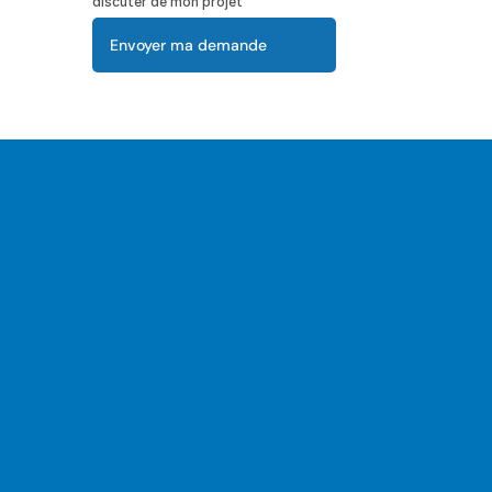
discuter de mon projet
Envoyer ma demande
Nos garanties pour 
votre projet de 
isolation extérieure à 
Asnières-sur-Seine