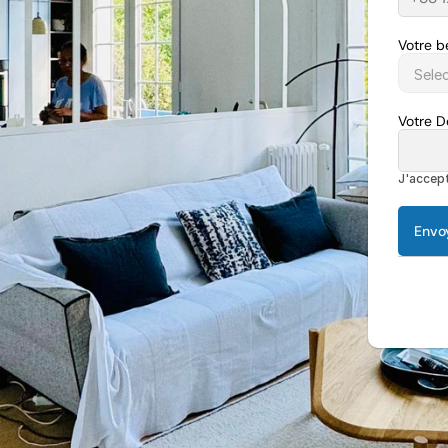
Votre b
Votre 
J'accept
Envo