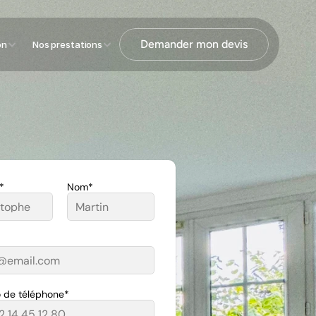
Demander mon devis
on
Nos prestations
*
Nom*
 de téléphone*