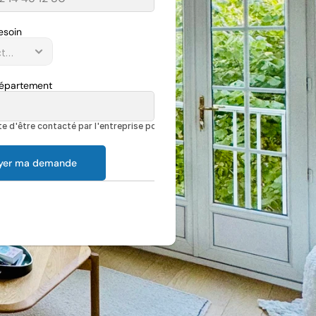
esoin
Département
e d'être contacté par l'entreprise pour discuter de mon projet
yer ma demande