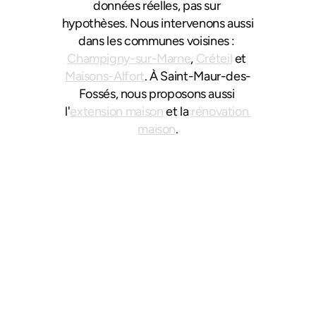
données réelles, pas sur 
hypothèses. Nous intervenons aussi 
dans les communes voisines : 
Champigny-sur-Marne
, 
Créteil
 et 
Maisons-Alfort
. À Saint-Maur-des-
Fossés, nous proposons aussi 
l'
extension maison
 et la 
rénovation 
maison
.