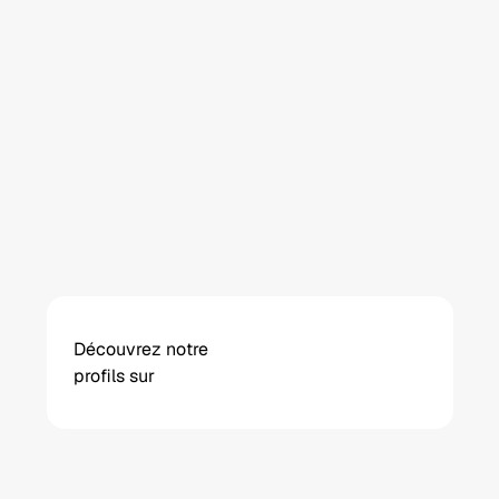
Premier rendez-vous réalisé pour 
me conseiller... rien à débarrasser, 
tout était nickel. Je recommande 
à 200 %.
Wissem A.
Antony (construction d’une maison 
individuelle, mars 2025)
Découvrez notre 
profils sur