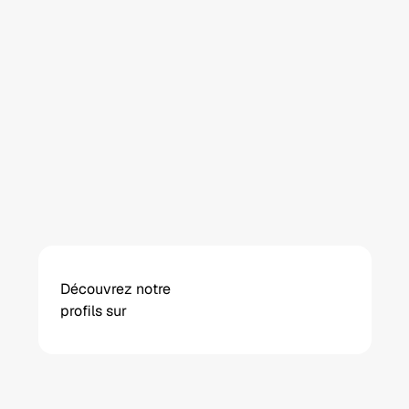
Premier rendez-vous réalisé pour 
me conseiller... rien à débarrasser, 
tout était nickel. Je recommande 
à 200 %.
Wissem A.
Antony (construction d’une maison 
individuelle, mars 2025)
Découvrez notre 
profils sur