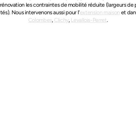
rénovation les contraintes de mobilité réduite (largeurs de p
tés). Nous intervenons aussi pour l'
extension maison
Colombes
, 
Clichy
, 
Levallois-Perret
.