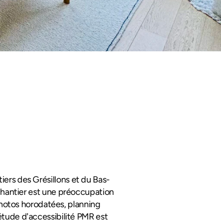
iers des Grésillons et du Bas-
chantier est une préoccupation 
hotos horodatées, planning 
étude d'accessibilité PMR est 