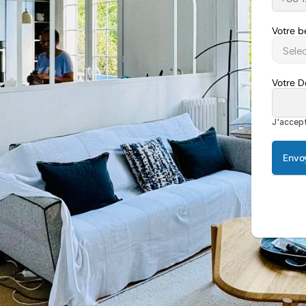
Votre b
Votre 
J'accept
Envo