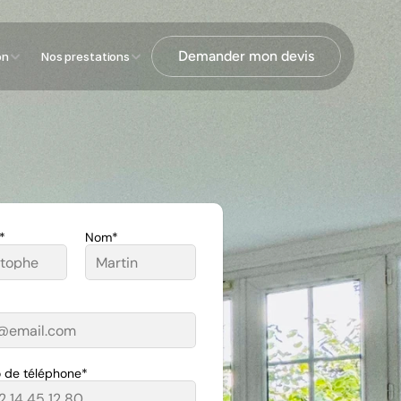
Demander mon devis
on
Nos prestations
*
Nom*
 de téléphone*